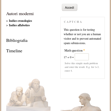
Autori moderni
> Indice cronologico
CAPTCHA
> Indice alfabetico
This question is for testing
whether or not you are a human
visitor and to prevent automated
Bibliografia
spam submissions.
Timeline
Math question
*
17 + 0 =
Solve this simple math problem
and enter the result. E.g. for 1+3,
enter 4.