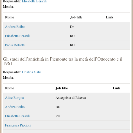
Responsible:
Elisabetta Berardi
Membri
Nome
Job title
Link
Andrea Balbo
Dr.
Elisabetta Berardi
RU
Paola Dolcetti
RU
Gli studi dell’antichità in Piemonte tra la metà dell’Ottocento e il
1961.
Responsible:
Cristina Galia
Membri
Nome
Job title
Link
Alice Borgna
Assegnista di Ricerca
Andrea Balbo
Dr.
Elisabetta Berardi
RU
Francesca Piccioni