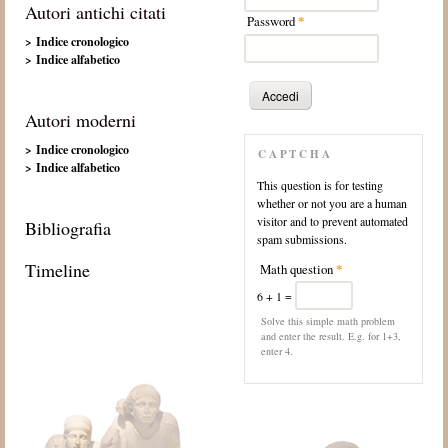
Autori antichi citati
Password
*
> Indice cronologico
> Indice alfabetico
Autori moderni
> Indice cronologico
CAPTCHA
> Indice alfabetico
This question is for testing
whether or not you are a human
visitor and to prevent automated
Bibliografia
spam submissions.
Timeline
Math question
*
6 + 1 =
Solve this simple math problem
and enter the result. E.g. for 1+3,
enter 4.