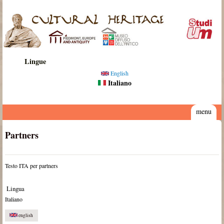
Salta al contenuto principale
Cultural
Heritage
Lingue
English
Italiano
menu
Partners
Testo ITA per partners
Lingua
Italiano
english