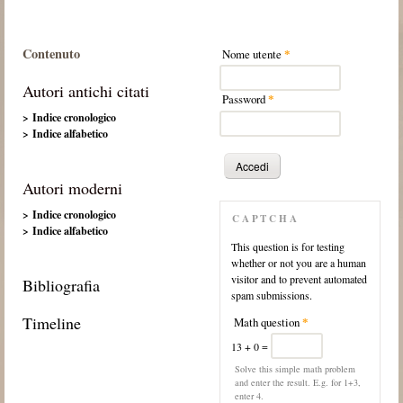
Contenuto
Nome utente
*
Autori antichi citati
Password
*
> Indice cronologico
> Indice alfabetico
Autori moderni
> Indice cronologico
CAPTCHA
> Indice alfabetico
This question is for testing
whether or not you are a human
visitor and to prevent automated
Bibliografia
spam submissions.
Timeline
Math question
*
13 + 0 =
Solve this simple math problem
and enter the result. E.g. for 1+3,
enter 4.